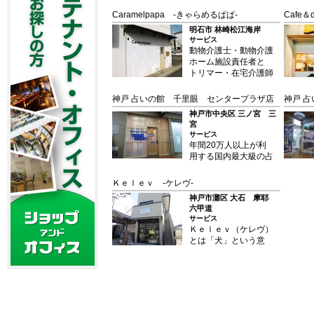
ムを開発し、米国で
夢中になれる、まるで
会費。運営コストを抑
Caramelpapa -きゃらめるぱぱ-
Cafe＆
は、その安全性の高さ
サーカスのようなサザ
えて、なっとくの価格
ニング
から「自宅より安心」
明石市 林崎松江海岸
ンモール六甲店で ホ
を実現！ 信頼性の高
とまで評されました。
サービス
スピタリティ溢れるス
い、独自のセキュリテ
24時間、一年中、安
動物介護士・動物介護
タッフが最高のおもて
ィシステムと会員管理
心してご利用いただけ
ホーム施設責任者と
なしをいたします。
システムの導入は、結
る理由です。
トリマー・在宅介護師
あふれる光と透き通っ
果として人件費の大幅
Point2 驚きの低月
が、 手のひらの優し
た透明感のあるスタジ
削減にも繋がりまし
会費。運営コストを抑
さでわんちゃんの未来
神戸 占いの館 千里眼 センタープラザ店
神戸 
オで忘れられないひと
た。 また、カラダの
えて、なっとくの価格
を守ります。
ときを。
健康を維持するという
神戸市中央区 三ノ宮 三
を実現！ 信頼性の高
本質的な目的から、華
宮
い、独自のセキュリテ
美な施設、過度なサー
サービス
ィシステムと会員管理
年間20万人以上が利
ビスを無くすことで、
システムの導入は、結
用する国内最大級の占
運営コストの大幅削減
果として人件費の大幅
いの館千里眼。 人間
にも成功。 驚きの低
削減にも繋がりまし
関係の悩み相談も多
価格でみなさまにご提
Ｋｅｌｅｖ -ケレヴ-
た。 また、カラダの
く、女性だけでなく男
供できる理由です。
健康を維持するという
神戸市灘区 大石 摩耶
性の利用も多い。 20
Point3 マシンジム
本質的な目的から、華
六甲道
分2000円からの料金
特化型。プールより、
美な施設、過度なサー
サービス
設定。 個室鑑定4ブー
スタジオより、マシン
Ｋｅｌｅｖ（ケレヴ）
ビスを無くすことで、
スを備え、シックな色
ジムが最も効果的！
とは「犬」という意
運営コストの大幅削減
調の落ち着いた雰囲気
エニタイムフィットネ
味。 それぞれのワン
にも成功。 驚きの低
で、存分に占いをお楽
スは、理由あってマシ
ちゃんにあったトリミ
価格でみなさまにご提
しみいただけます。
ンジムに特化したクラ
ングをご提供いたしま
供できる理由です。
ホームページから24
ブです。 プールやス
す。 まずは一度カウ
Point3 マシンジム
時間予約も可能。
タジオはありません。
ンセリングにお越しく
特化型。プールより、
物足りなく思われる方
ださい。 高品質のド
スタジオより、マシン
もいらっしゃるかもし