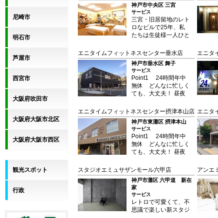
神戸市中央区 三宮
サービス
尼崎市
三宮・旧居留地のレト
ロなビルで25年、私
たちは生徒様一人ひと
明石市
りの「話せる実感」を
大切にしてきました。
エニタイムフィットネスセンター垂水店
エニタ
芦屋市
当校のメインレッスン
神戸市垂水区 舞子
はたっぷり90分。少
サービス
人数制でアウトプット
Point1 24時間年中
西宮市
を最大化しつつ、独自
無休 どんなに忙しく
のチェックリストと
ても、大丈夫！ 昼夜
Googleスプレッドシ
大阪府吹田市
問わず、いつでも、ど
ートによる最新の「進
こでも、あなたの「エ
エニタイムフィットネスセンター摂津本山店
エニタ
捗管理」を導入。アッ
クササイズしたい！」
大阪府大阪市北区
トホームな雰囲気の中
神戸市東灘区 摂津本山
という気持ちに応えら
で、着実な成長を可視
サービス
れるクラブになること
化し、一歩ずつサポー
Point1 24時間年中
大阪府大阪市西区
を追求しました。 独
トします。 安心の月
無休 どんなに忙しく
自のセキュリティシス
謝制と自由予約制、さ
ても、大丈夫！ 昼夜
テムと会員管理システ
らに無料の添削サービ
問わず、いつでも、ど
ムを開発し、米国で
スも充実。飾らず、着
こでも、あなたの「エ
観光スポット
スタジオエミュサザンモール六甲店
アンエ
は、その安全性の高さ
実に力をつけたい方の
クササイズしたい！」
から「自宅より安心」
神戸市灘区 六甲道 新在
ための隠れ家スクール
という気持ちに応えら
とまで評されました。
家
行政
です。まずは無料体験
れるクラブになること
24時間、一年中、安
サービス
レッスンへ！
を追求しました。 独
レトロで可愛くて、不
心してご利用いただけ
自のセキュリティシス
思議で楽しい新スタジ
る理由です。
テムと会員管理システ
オ！ 大人も子どもも
Point2 驚きの低月