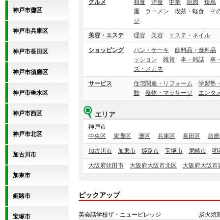
グルメ
和食
洋食
中華
焼肉
焼鳥
神戸市灘区
屋
ラーメン
喫茶・軽食
そ
ジ
神戸市兵庫区
美容・エステ
理容
美容
エステ・ネイル
ショッピング
パン・ケーキ
飲料品・食料品
神戸市長田区
ッション
雑貨
本・雑誌
車
ズ・メガネ
神戸市須磨区
サービス
住宅関連・リフォーム
学習塾
神戸市垂水区
動
整体・マッサージ
エンタ
神戸市西区
エリア
神戸市
神戸市北区
中央区
東灘区
灘区
兵庫区
長田区
須磨
加古川市
加東市
姫路市
宝塚市
尼崎市
明
加古川市
大阪府吹田市
大阪府大阪市北区
大阪府大阪市
加東市
ピックアップ
姫路市
英会話学校ザ・ニュービレッジ
炭火焼
宝塚市