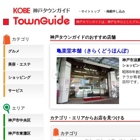
・サイトトップ
・掲載申し込み
神戸タウンガイドは、神戸を中心としたグル
神戸タウンガイドのおすすめ店舗
カテゴリ
亀楽堂本舗（きらくどうほんぽ）
グルメ
長田
神戸市須磨
美容・エステ
ショッピング
内では、気軽につまめる洋
昭和6年創
«
ぷりご用意。 大型テレビ
テラが有
ショッピング
ので、みんなでわいわいス
目印です
ますよ！ お仕事帰りに、
サービス
杯、みんなの待合場所に、
ホールぜんをよろしくお願
エリア
カテゴリ・エリアからお店を見つける
神戸市中央区
カテゴリ
神戸市東灘区