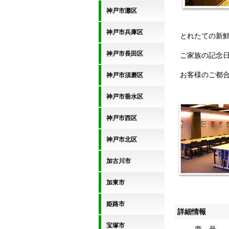
神戸市灘区
神戸市兵庫区
とれたての新
神戸市長田区
ご家族の記念
お客様のご都
神戸市須磨区
神戸市垂水区
神戸市西区
神戸市北区
加古川市
加東市
姫路市
詳細情報
宝塚市