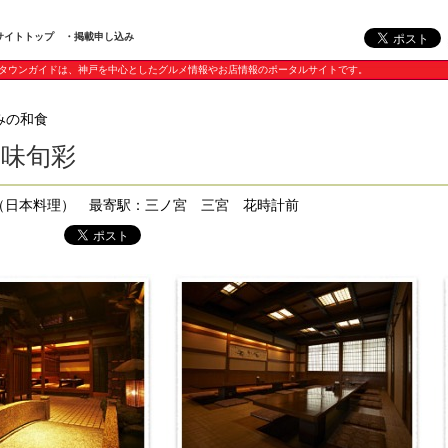
サイトトップ
・掲載申し込み
タウンガイドは、神戸を中心としたグルメ情報やお店情報のポータルサイトです。
みの和食
和味旬彩
 （日本料理） 最寄駅：三ノ宮 三宮 花時計前