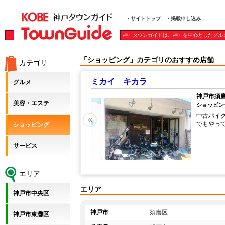
・サイトトップ
・掲載申し込み
神戸タウンガイドは、神戸を中心としたグル
「ショッピング」カテゴリのおすすめ店舗
カテゴリ
ミカイ キカラ
グルメ
神戸市須磨
美容・エステ
ショッピング
中古バイ
«
でもやっ
ショッピング
サービス
エリア
エリア
神戸市中央区
神戸市
須磨区
神戸市東灘区