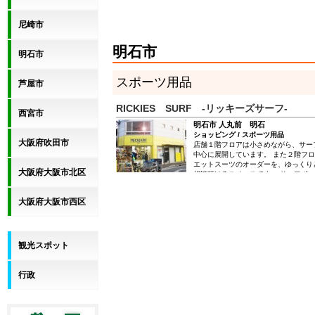
尼崎市
明石市
明石市
スポーツ用品
芦屋市
RICKIES SURF -リッキーズサーフ-
西宮市
明石市 人丸前 明石
ショッピング / スポーツ用品
大阪府吹田市
店舗１階フロアは小さめながら、サー
中心に展開しています。 また２階フ
エットスーツのオーダーを、ゆっくり
大阪府大阪市北区
相談頂けるスペースです。 サーフボ
サーフギア類で大きめの商品やアパレ
階フロアになります。 サーフボード
大阪府大阪市西区
ら気軽にリッキーズサーフにご相談下
サーフショツプとしては最大級の広さ
サーフボード専用のリペア工場を設置
～２５本の受付が可能です） 大切な
こだわるなら、是非リッキーズサーフ
観光スポット
ださい！修理歴３０年以上のサーフボ
あるスタッフが、高度な修理技術をお
方ももちろん大歓迎です！ サーフシ
行政
経験でアドバイスさせていただきます
リッキーズサーフへ是非ご来店下さい
りお待ちしています。