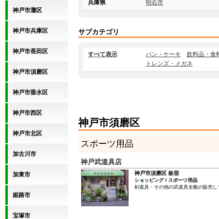
兵庫県
明石市
神戸市灘区
神戸市兵庫区
サブカテゴリ
神戸市長田区
すべて表示
パン・ケーキ
飲料品・食
トレンズ・メガネ
神戸市須磨区
神戸市垂水区
神戸市西区
神戸市須磨区
神戸市北区
スポーツ用品
加古川市
神戸武道具店
神戸市須磨区 板宿
加東市
ショッピング / スポーツ用品
剣道具・その他の武道具全般の販売し
姫路市
宝塚市